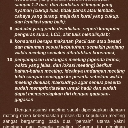
sampai 1-2 hari; dan diadakan di tempat yang
nyaman (cukup luas, tidak panas atau lembab,
cahaya yang terang, meja dan kursi yang cukup,
dan fentilasi yang baik);
alat-alat yang perlu disediakan, seperti komputer,
pengeras suara, LCD, alat tulis menulis,dsb;
konsumsi berupa makanan (kecil dan atau besar)
dan minuman sesuai kebutuhan; semakin panjang
waktu meeting semakin dibutuhkan konsumsi;
penyampaian undangan meeting (agenda terinci,
waktu yang jelas, dan lokasi meeting) berikut
bahan-bahan meeting; idealnya undangan meeting
telah sampai seminggu ke peserta sebelum waktu
meeting dimulai; maksudnya agar semua peserta
sudah memprioritaskan untuk hadir dan sudah
dapat mempersiapkan diri dengan gagasan-
gagasan
Dengan asumsi meeting sudah dipersiapkan dengan
matang maka keberhasilan proses dan keputusan meeting
sangat bergantung pada dua “pemain” utama yakni
pimpinan dan peserta meeting. Karena itu pimpinan