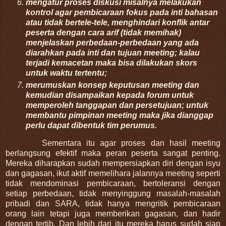
mengatur proses diskusi misalnya melakukan
kontrol agar pembicaraan fokus pada inti bahasan
atau tidak bertele-tele, menghindari konflik antar
peserta dengan cara arif (tidak memihak)
menjelaskan perbedaan-perbedaan yang ada
diarahkan pada inti dan tujuan meeting; kalau
terjadi kemacetan maka bisa dilakukan skors
untuk waktu tertentu;
merumuskan konsep keputusan meeting dan
kemudian disampaikan kepada forum untuk
memperoleh tanggapan dan persetujuan; untuk
membantu pimpinan meeting maka jika dianggap
perlu dapat dibentuk tim perumus.
Sementara itu agar proses dan hasil meeting
berlangsung efektif maka peran peserta sangat penting.
Mereka diharapkan sudah mempersiapkan diri dengan isyu
dan gagasan, ikut aktif memelihara jalannya meeting seperti
tidak mendominasi pembicaraan, bertoleransi dengan
setiap perbedaan, tidak menyinggung masalah-masalah
pribadi dan SARA, tidak hanya mengritik pembicaraan
orang lain tetapi juga memberikan gagasan, dan hadir
dengan tertib. Dan lebih dari itu mereka harus sudah siap