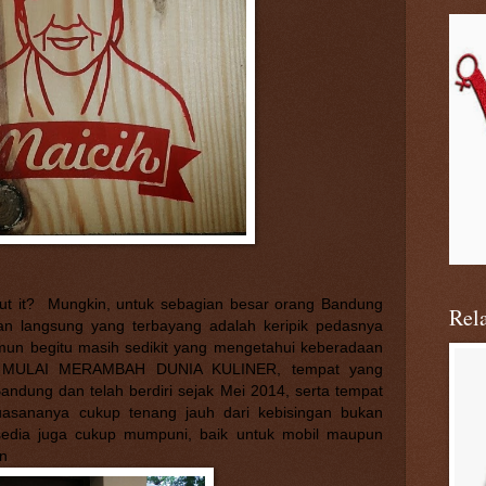
t it?
Mungkin, untuk sebagian besar orang Bandung
Rel
dan langsung yang terbayang adalah keripik pedasnya
mun begitu masih sedikit yang mengetahui keberadaan
H MULAI MERAMBAH DUNIA KULINER
, tempat yang
 Bandung dan telah berdiri sejak Mei 2014, serta tempat
suasananya cukup tenang jauh dari kebisingan bukan
rsedia juga cukup mumpuni, baik untuk mobil maupun
an