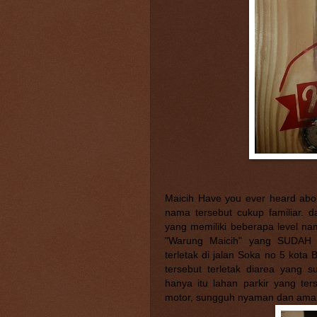
Maicih
Have you ever heard abou
nama tersebut cukup familiar. 
yang memiliki beberapa level na
"Warung Maicih" yang SUDA
terletak di jalan Soka no 5 kota
tersebut terletak diarea yang 
hanya itu lahan parkir yang te
motor, sungguh nyaman dan am