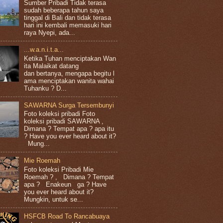
Sumber Pribadi Tidak terasa
sudah beberapa tahun saya
tinggal di Bali dan tidak terasa
hari ini kembali memasuki hari
raya Nyepi, ada...
...w.a.n.i.t.a...
Ketika Tuhan menciptakan Wan
ita Malaikat datang
dan bertanya, mengapa begitu l
ama menciptakan wanita wahai
Tuhanku ? D...
SAWARNA Surga Tersembunyi
Foto koleksi pribadi Foto
koleksi pribadi SAWARNA ,
Dimana ? Tempat apa ? apa itu
? Have you ever heard about it?
Mung...
Mie Roemah
Foto koleksi Pribadi Mie
Roemah ? , Dimana ? Tempat
apa ? Enakeun ga ? Have
you ever heard about it?
Mungkin, untuk se...
HSFCB Road To Rancabuaya