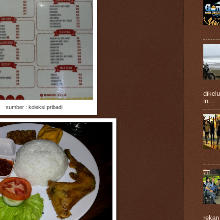
dikelu
in...
sumber : koleksi pribadi
rekan