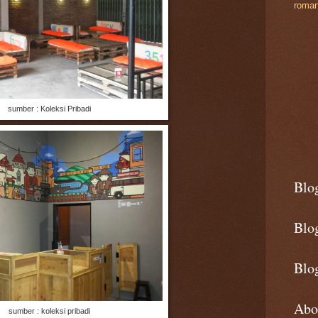
roman
sumber : Koleksi Pribadi
Blo
Blo
Blog
Abo
sumber : koleksi pribadi