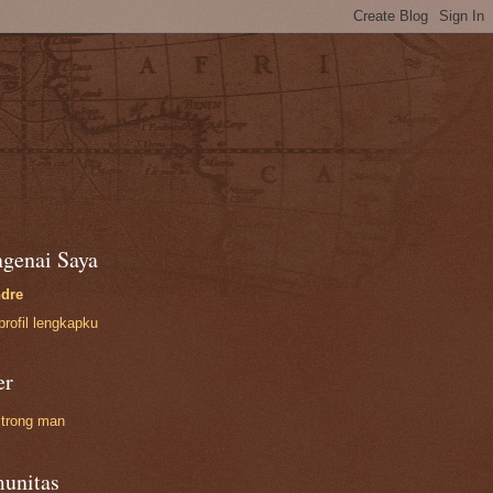
genai Saya
dre
profil lengkapku
er
trong man
unitas