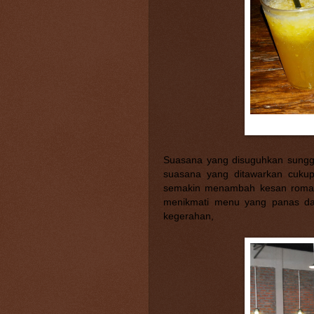
Suasana yang disuguhkan sungg
suasana yang ditawarkan cukup
semakin menambah kesan romanti
menikmati menu yang panas da
kegerahan,