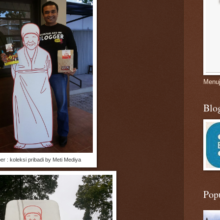
Menuj
Blo
r : koleksi pribadi by Meti Mediya
Pop