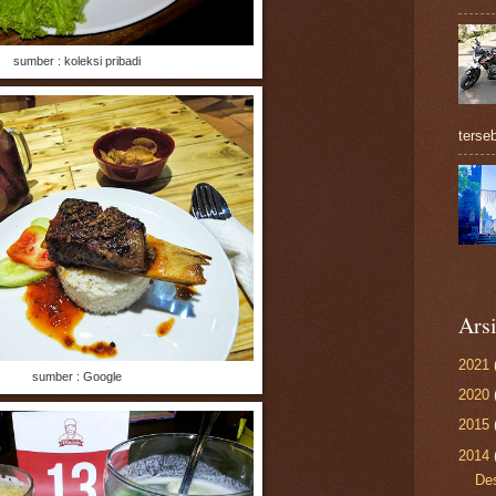
sumber : koleksi pribadi
terseb
Ars
2021
sumber : Google
2020
2015
2014
De