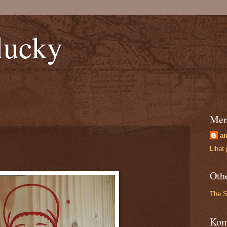
lucky
Men
an
Lihat 
Oth
The S
Kom