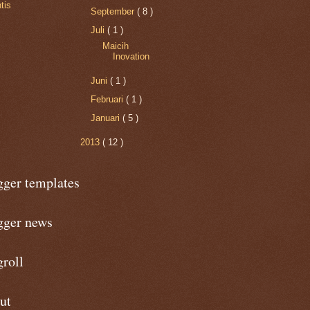
tis
September
( 8 )
Juli
( 1 )
Maicih
Inovation
Juni
( 1 )
Februari
( 1 )
Januari
( 5 )
2013
( 12 )
gger templates
gger news
roll
ut