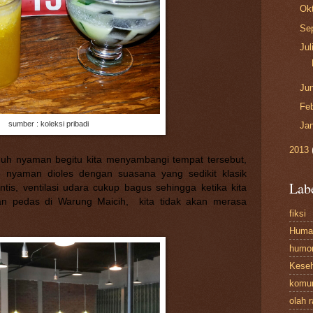
Ok
Se
Jul
Ju
Fe
sumber : koleksi pribadi
Ja
2013
uh nyaman begitu kita menyambangi tempat tersebut,
 nyaman dioles dengan suasana yang sedikit klasik
Lab
s, ventilasi udara cukup bagus sehingga ketika kita
n pedas di Warung Maicih, kita tidak akan merasa
fiksi
Huma
humo
Kese
komun
olah 