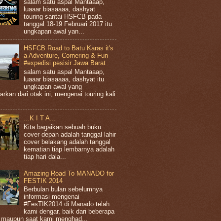
salam satu aspal Mantaaap,
luaaar biasaaaa, dashyat
touring santai HSFCB pada
tanggal 18-19 Februari 2017 itu
ungkapan awal yan...
HSFCB Road to Batu Karas it's
a Adventure, Cornering & Fun
#expedisi pesisir Jawa Barat
salam satu aspal Mantaaap,
luaaar biasaaaa, dashyat itu
ungkapan awal yang
arkan dari otak ini, mengenai touring kali
...K I T A...
Kita bagaikan sebuah buku
cover depan adalah tanggal lahir
cover belakang adalah tanggal
kematian tiap lembarnya adalah
tiap hari dala...
Amazing Road To MANADO for
FESTIK 2014
Berbulan bulan sebelumnya
informasi mengenai
#FesTIK2014 di Manado telah
kami dengar, baik dari beberapa
 maupun saat kami menghad...