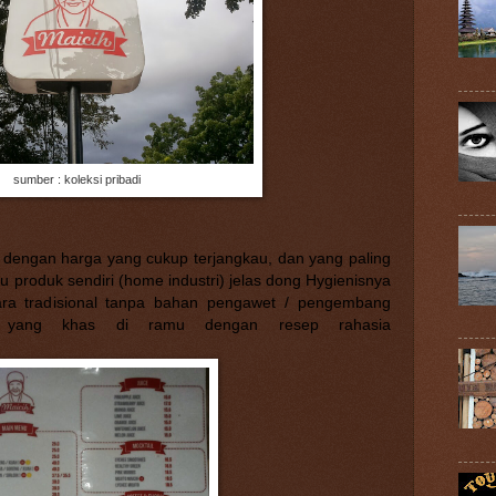
sumber : koleksi pribadi
f dengan harga yang cukup terjangkau, dan yang paling
 produk sendiri (home industri) jelas dong Hygienisnya
cara tradisional tanpa bahan pengawet / pengembang
u yang khas di ramu dengan resep rahasia