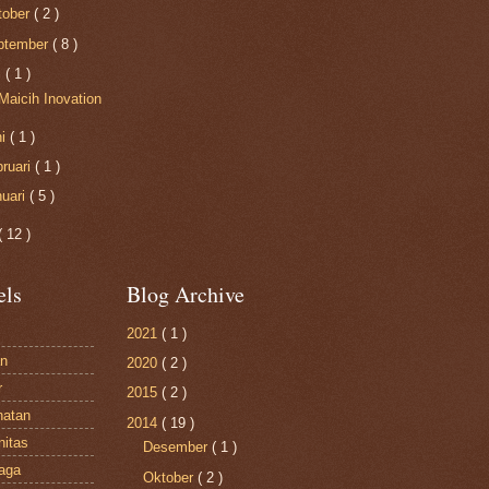
tober
( 2 )
ptember
( 8 )
i
( 1 )
Maicih Inovation
ni
( 1 )
bruari
( 1 )
nuari
( 5 )
( 12 )
els
Blog Archive
2021
( 1 )
n
2020
( 2 )
r
2015
( 2 )
hatan
2014
( 19 )
itas
Desember
( 1 )
raga
Oktober
( 2 )