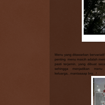
Menu yang ditawarkan bervariati
penting
menu maicih adalah menu
pasti terjamin, yang dibuat se
sehingga menjadikan men
keluarga,..mantaaaap bro...!