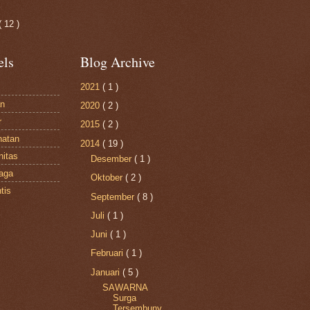
( 12 )
els
Blog Archive
2021
( 1 )
n
2020
( 2 )
r
2015
( 2 )
hatan
2014
( 19 )
itas
Desember
( 1 )
raga
Oktober
( 2 )
tis
September
( 8 )
Juli
( 1 )
Juni
( 1 )
Februari
( 1 )
Januari
( 5 )
SAWARNA
Surga
Tersembuny