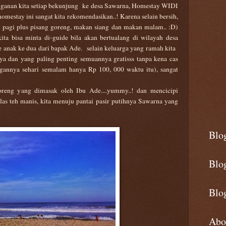
ganan kita setiap bekunjung
ke desa Sawarna, Homestay WIDI
omestay ini sangat kita rekomendasikan..! Karena selain bersih,
n pagi plus pisang goreng, makan siang dan makan malam.. :D)
ita bisa minta di-guide bila akan bertualang di wilayah desa
 anak ke dua dari bapak Ade. selain keluarga yang ramah kita
a dan yang paling penting semuannya gratisss tanpa kena cas
ungannya sehari semalam hanya Rp 100, 000 waktu itu), sangat
oreng yang dimasak oleh Ibu Ade....yummy..! dan mencicipi
las teh manis, kita menuju pantai pasir putihnya Sawarna yang
Blo
Blo
Blog
Abo