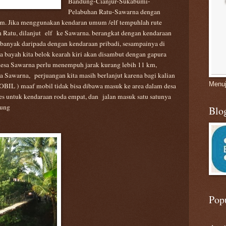
Bandung-Cianjur-Sukabumi-
Pelabuhan Ratu-Sawarna dengan
am. Jika menggunakan kendaran umum /elf tempuhlah rute
 Ratu, dilanjut
elf ke Sawarna. berangkat dengan kendaraan
anyak daripada dengan kendaraan pribadi, sesampainya
di
ya bayah kita belok kearah kiri
akan
disambut dengan gapura
esa Sawarna perlu menempuh jarak kurang lebih 11 km
,
esa Sawarna,
perjuangan kita masih berlanjut karena bagi kalian
Menuj
BIL ) maaf mobil tidak bisa dibawa masuk ke area dalam desa
es
untuk kendaraan roda empat
, dan jalan masuk satu satunya
tung
Blo
Pop