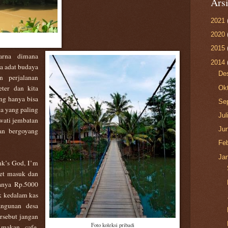
Ars
2021
2020
2015
arna dimana
2014
a adat budaya
De
n perjalanan
ter dan kita
Ok
ng hanya bisa
Se
ta yang paling
Jul
wati jembatan
Ju
an bergoyang
Fe
Ja
nk’s God, I’m
ket masuk dan
hanya Rp.5000
k kedalam kas
ngunan desa
ersebut jangan
Foto koleksi pribadi
makan, cafe,