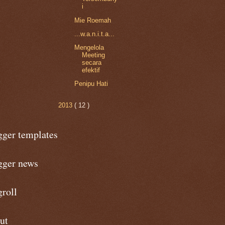
i
Mie Roemah
...w.a.n.i.t.a...
Mengelola
Meeting
secara
efektif
Penipu Hati
2013
( 12 )
gger templates
gger news
roll
ut