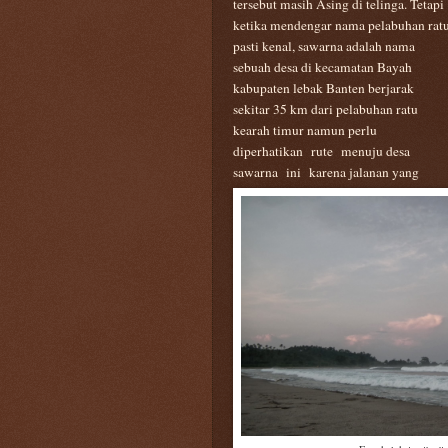
tersebut masih Asing di telinga. Tetapi
ketika mendengar nama pelabuhan rat
pasti kenal, sawarna adalah nama
sebuah desa di kecamatan Bayah
kabupaten lebak Banten berjarak
sekitar 35 km dari pelabuhan ratu
kearah timur namun perlu
diperhatikan
rute
menuju desa
sawarna
ini
karena jalanan ya
n
g