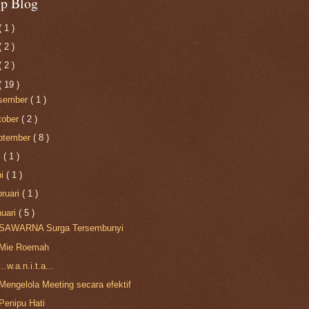
ip Blog
( 1 )
( 2 )
( 2 )
( 19 )
sember
( 1 )
tober
( 2 )
ptember
( 8 )
i
( 1 )
ni
( 1 )
bruari
( 1 )
nuari
( 5 )
SAWARNA Surga Tersembunyi
Mie Roemah
...w.a.n.i.t.a...
Mengelola Meeting secara efektif
Penipu Hati