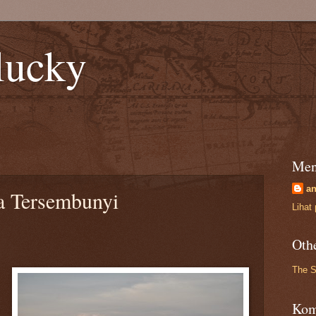
lucky
Men
an
Tersembunyi
Lihat 
Oth
The S
Kom