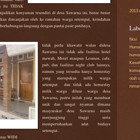
a itu TIDAK
2013
jadikan kenyaman tesendiri di desa Sawarna ini, benar benar
 akan dimanjakan oleh ke ramahan warga setempat, keindahan
berhubungan langsung dengan pantai pasir putihnya,
Lab
fiksi
tidak perlu khawatir walau didesa
Huma
Sawarna ini tidak ada fasilitas hotel
humo
mewah, Motel maupun Losmen, cafe,
Kese
pub, dan fasilitas night club lainnya,
komun
namun yang tersedia hanya homestay
yang merupakan milik warga
olah 
setempat
dan tidak ada homestay
roman
milik warga diluar warga desa
Sawarna, justru inilah yang membuat
unik dan sangat nyaman dimana
masyarakat desa Sawarna masih
menjungjung tinggi serta
mempertahankan adat budaya
setempat..
estay WIDI