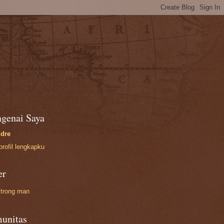
genai Saya
dre
profil lengkapku
er
trong man
unitas