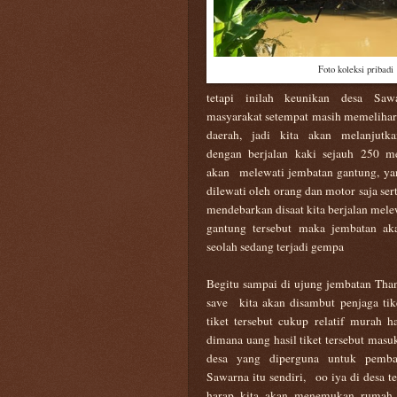
Foto koleksi pribadi
tetapi inilah keunikan desa Saw
masyarakat setempat masih memelihar
daerah, jadi kita akan melanjutka
dengan berjalan kaki sejauh 250 me
akan
melewati jembatan gantung, ya
dilewati oleh orang dan motor saja ser
mendebarkan disaat kita berjalan mele
gantung tersebut maka jembatan ak
seolah sedang terjadi gempa
Begitu sampai di ujung jembatan Tha
save kita akan disambut penjaga ti
tiket tersebut cukup relatif murah 
dimana uang hasil tiket tersebut masu
desa yang diperguna untuk pemba
Sawarna itu sendiri, oo iya di desa t
harap kita akan menemukan rumah 