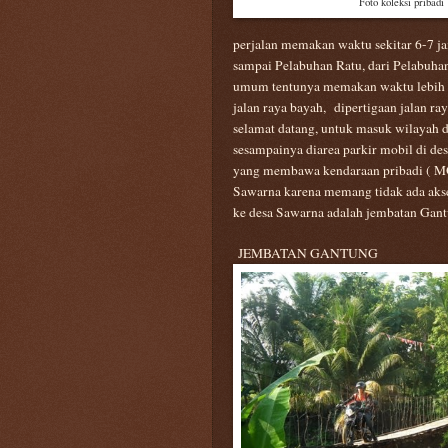
Foto koleksi pribadi
perjalan memakan waktu sekitar 6-7 j
sampai Pelabuhan Ratu, dari Pelabuhan
umum tentunya memakan waktu lebih b
jalan raya bayah,
dipertigaan jalan ra
selamat datang
,
untuk masuk wilayah d
sesampainya di
area parkir mobil di d
yang membawa kendaraan pribadi ( MO
Sawarna karena memang tidak ada aks
ke desa Sawarna adalah jembatan Gan
JEMBATAN GANTUNG