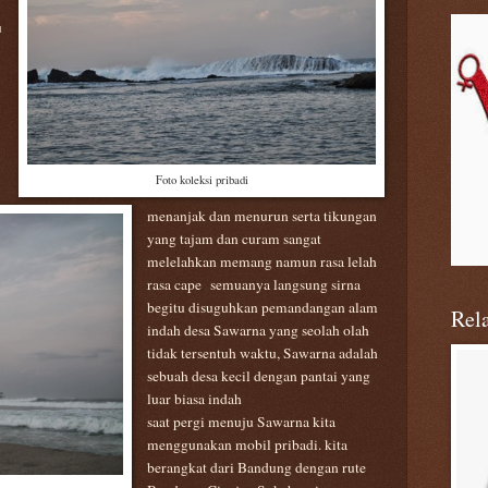
u
Foto koleksi pribadi
mena
n
jak dan menurun serta tikungan
yang tajam dan curam sangat
melelahkan memang namun rasa lelah
rasa cape
semuanya langsung sirna
begitu disuguhkan pemandangan alam
Rel
indah desa Sawarna yang seolah olah
tidak tersentuh waktu, Sawarna adalah
sebuah desa kecil dengan pantai yang
luar biasa indah
saat
pergi menuju Sawarna kita
menggunakan mobil pribadi. kita
berangkat dari Bandung dengan rute